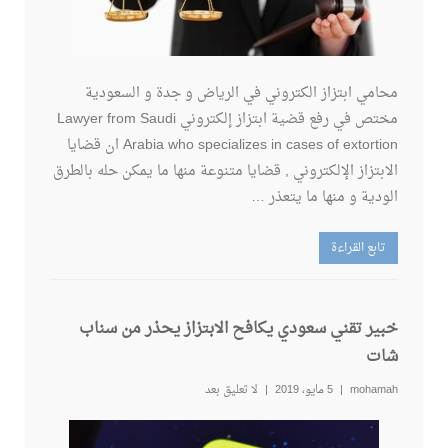
محامي ابتزاز الكتروني في الرياض و جدة و السعودية
مختص في رفع قضية ابتزاز إلكتروني Lawyer from Saudi
Arabia who specializes in cases of extortion ان قضايا
الابتزاز الإلكتروني , قضايا متنوعة منها ما يمكن حله بالطرق
الودية و منها ما يتعذر …
تابع القراءة
خبير تقني سعودي يكافح الابتزاز يحذر من سناب
شات
mohamah
5 مايو، 2019
لا تعليق بعد