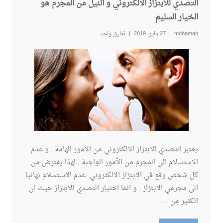
التصدي للابتزاز الالكتروني و النيل من المجرم هو
الخيار السليم
mohamah
27 مايو، 2019
تعليق واحد
يعتبر التصدي للابتزاز الالكتروني من الامور الهامة , و عدم
الاستسلام الى المجرم من الأمور الواجبة , لهذا يفترض من
كل شخص وقع في الابتزاز الالكتروني عدم الاستسلام نهائيا
الى مجرمي الابتزاز , و انما اختيار التصدي للابتزاز حيث ان
الكثير من …