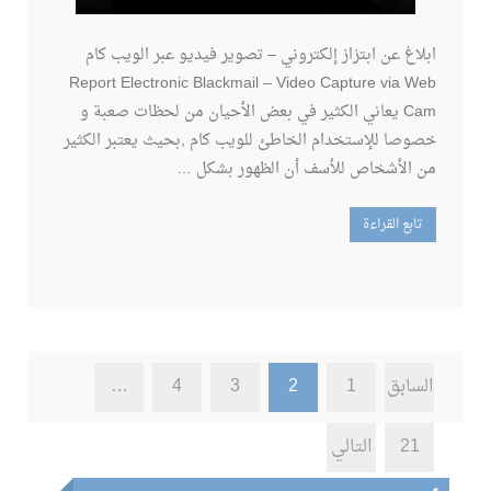
ابلاغ عن ابتزاز إلكتروني – تصوير فيديو عبر الويب كام
Report Electronic Blackmail – Video Capture via Web
Cam يعاني الكثير في بعض الأحيان من لحظات صعبة و
خصوصا للإستخدام الخاطئ للويب كام ,بحيث يعتبر الكثير
من الأشخاص للأسف أن الظهور بشكل …
تابع القراءة
تصفّح
السابق
1
2
3
4
…
المقالات
21
التالي