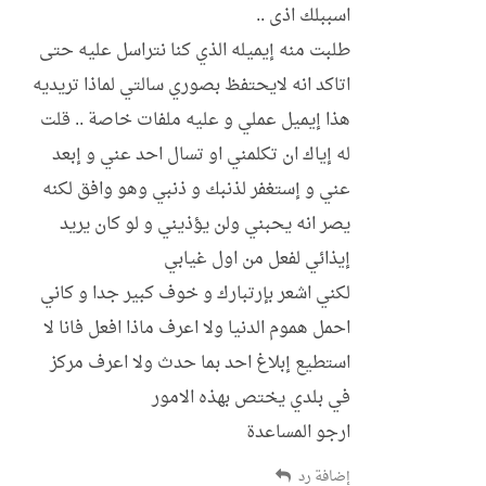
اسببلك اذى ..
طلبت منه إيميله الذي كنا نتراسل عليه حتى
اتاكد انه لايحتفظ بصوري سالتي لماذا تريديه
هذا إيميل عملي و عليه ملفات خاصة .. قلت
له إياك ان تكلمني او تسال احد عني و إبعد
عني و إستغفر لذنبك و ذنبي وهو وافق لكنه
يصر انه يحبني ولن يؤذيني و لو كان يريد
إيذائي لفعل من اول غيابي
لكني اشعر بإرتبارك و خوف كبير جدا و كاني
احمل هموم الدنيا ولا اعرف ماذا افعل فانا لا
استطيع إبلاغ احد بما حدث ولا اعرف مركز
في بلدي يختص بهذه الامور
ارجو المساعدة
إضافة رد