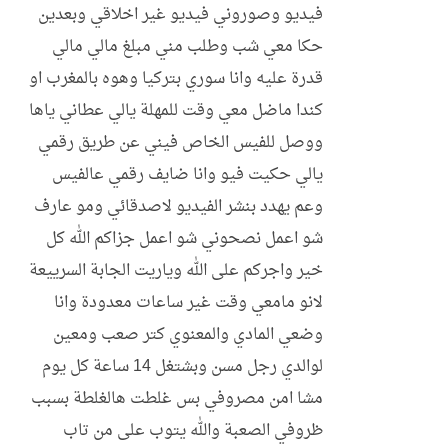
فيديو وصوروني فيديو غير اخلاقي وبعدين
حكا معي شب وطلب مني مبلغ مالي مالي
قدرة عليه وانا سوري بتركيا وهوه بالمغرب او
كندا ماضل معي وقت للمهلة يالي عطاني ياها
ووصل للفيس الخاص فيني عن طريق رقمي
يالي حكيت فيو وانا ضايف رقمي عالفيس
وعم يهدد بنشر الفيديو لاصدقائي ومو عارف
شو اعمل نصحوني شو اعمل جزاكم الله كل
خير واجركم على الله وياريت الجابة السرييعة
لانو مامعي وقت غير ساعات معدودة وانا
وضعي المادي والمعنوي كتر صعب ومعين
لوالدي رجل مسن وبشتغل 14 ساعة كل يوم
مشا امن مصروفي بس غلطت هالغلطة بسبب
ظروفي الصعبة والله يتوب على من تاب