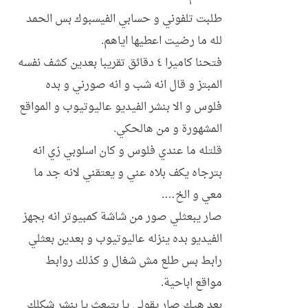
طلبت تلفوني و حسابي الفيسبوك بس الحمد
لله ما رضيت اعطيها اياهم.
فتحنا كاميرا ٤ دقائق تقريبا بعدين كشف نفسه
المبتز و قال انه شب و انه صورني و بده
فلوس و الا بنشر الفيديو عاليوتيوب و المواقع
المشهورة و من هالحكي.
قلتله ما عندي فلوس و كان اسلوبي زي انه
بترجاه يكف بلاه عني و يعتقني لانه جد ما
معي و الخ….
صار يبعثلي صور من شاشة كمبيوتر انه بجهز
الفيديو بده ينزله عاليوتيوب و بعدين بعثلي
رابط بس طلع مش شغال و كذلك روابط
مواقع اباحية.
بعد هيك صار يقولي يا بتبعث يا بنشر شكلك