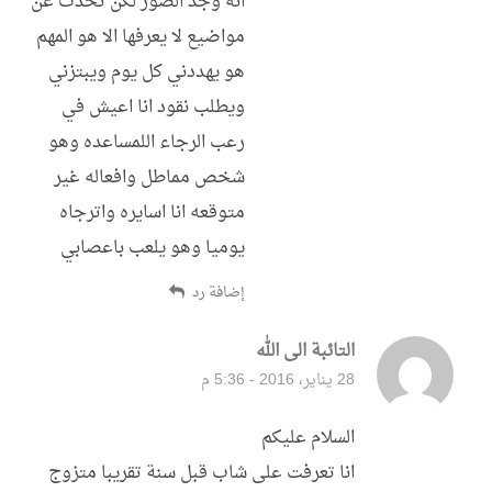
انه وجد الصور لكن تحدث عن
مواضيع لا يعرفها الا هو المهم
هو يهددني كل يوم ويبتزني
ويطلب نقود انا اعيش في
رعب الرجاء اللمساعده وهو
شخص مماطل وافعاله غير
متوقعه انا اسايره واترجاه
يوميا وهو يلعب باعصابي
إضافة رد
التائبة الى الله
قال:
28 يناير، 2016 - 5:36 م
السلام عليكم
انا تعرفت على شاب قبل سنة تقريبا متزوج