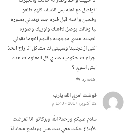
انا حبيت واحد وصار له حادث وانجبرت
اتواصل مع اهله بس للاسف كلهم طلعو
وقحين واخته قبل فتره جت تهددني بصوره
ليا وقالت بوصل لااهلك واوريك وصوره
التهديد عندي موجوده واليوم اخوها يقولي
انتي ازعجتينا وسببتي لنا مشاكل انا راح اتخذ
اجراءات حكوميه عندي كل المعلومات عنك
ايش اسوي ؟
إضافة رد
فوضت امري الك يارب
قال:
22 أكتوبر، 2017 - 1:40 م
سلام عليكم ورحمة الله وبركاتو. انا تعرضت
للأبتزاز حكت معي بنت على بنرنامج محادثة