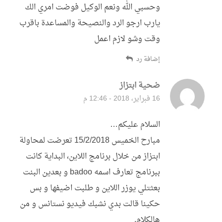
وحسبي الله ونعم الوكيل فوضت امري الك
يارب ارجو الرد والنصيحة والمساعدة باقرب
وقت وشو لازم اعمل
إضافة رد
ضحية ابتزاز
قال:
16 فبراير، 2018 - 12:46 م
السلام عليكم…
مبارح الخميس 15/2/2018 تعرضت لمحاولة
ابتزاز من خلال برنامج اللاين، البداية كانت
ببرنامج تعارف اسمه badoo و بعدين البنت
بعثتلي يوزر اللاين و طلبت اضيفها و بس
حكينا قالت بدي نشبك فيديو نستانس و من
هالكلام.