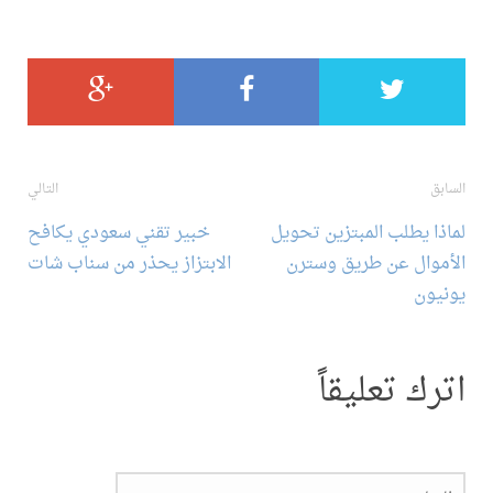
تصفح
السابق
التالي
لماذا يطلب المبتزين تحويل
خبير تقني سعودي يكافح
المقالة
الأموال عن طريق وسترن
الابتزاز يحذر من سناب شات
يونيون
اترك تعليقاً