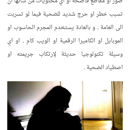
صور او مقاطع فاضحة او اي محتويات من شأنها ان
تسبب خطر او حرج شديد للضحية فيما لو تسربت
الى العامة , و بالعادة يستخدم المجرم الحاسوب او
الموبايل او الكاميرا الرقمية او الويب كام , او اي
وسيلة تكنولوجيا حديثة لإرتكاب جريمته او
اصطياد الضحية .