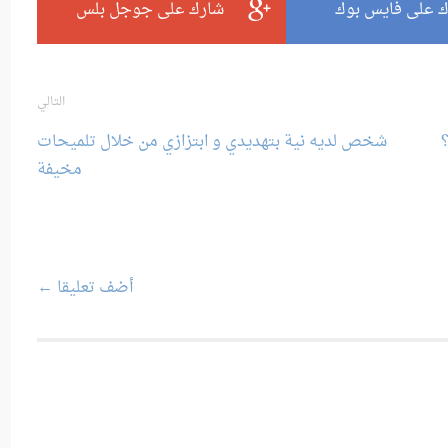
 على فايس بوك
شارك على جوجل بلس
التالي
؟
شخص لديه نية بتهديدي و ابتزازي من خلال تلميحات
مخيفة
أضف تعليقا ←