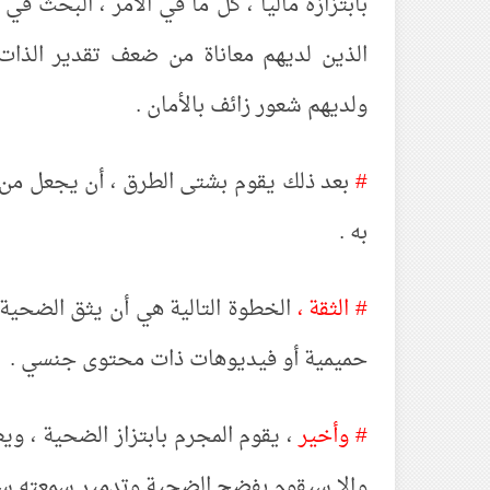
بابتزازه مالياً ، كل ما في الأمر ، البح
الذين لديهم معاناة من ضعف تقدير الذا
ولديهم شعور زائف بالأمان .
#
بعد ذلك يقوم بشتى الطرق ، أن يجعل من
به .
# الثقة ،
الخطوة التالية هي أن يثق الضحية
حميمية أو فيديوهات ذات محتوى جنسي .
# وأخير
، يقوم المجرم بابتزاز الضحية ، و
وإلا سيقوم بفضح الضحية وتدمير سمعته سواء 