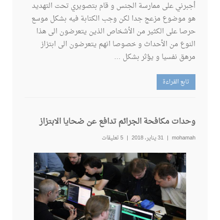
أجبرني على ممارسة الجنس و قام بتصويري تحت التهديد
هو موضوع مزعج جدا لكن وجب الكتابة فيه بشكل موسع
حرصا على الكثير من الأشخاص الذين يتعرضون الى هذا
النوع من الأحداث و خصوصا انهم يتعرضون الى ابتزاز
مرهق نفسيا و يؤثر بشكل …
تابع القراءة
وحدات مكافحة الجرائم تدافع عن ضحايا الابتزاز
mohamah
31 يناير، 2018
5 تعليقات