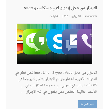
الابتزاز من خلال إيمو و لاين و سكايب و vsee
mohamah
31 يوليو، 2018
3 تعليقات
الابتزاز من خلال imo , Line , Skype , Vsee نحن نعلم في
الفترات الأخيرة انتشار جرائم الابتزاز بشكل كبير جدا في
كافة أنحاء الوطن العربي , و خصوصا ابتزاز الرجال , و
للأسف الغالبية العظمى ممن يقعون في فخ الابتزاز , …
تابع القراءة