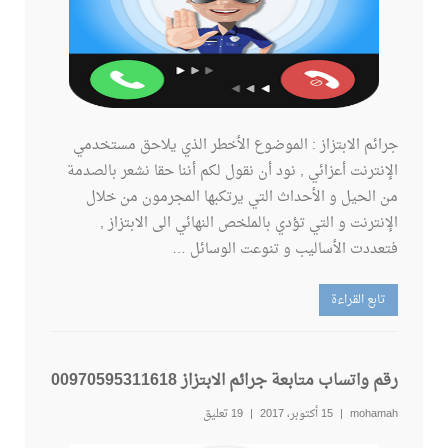
جرائم الابتزاز : الموضوع الأخطر الذي يلاحق مستخدمي
الإنترنت أعزائي , نود أن نقول لكم أننا حقا نشعر بالصدمة
من الحيل و الأحداث التي يرتكبها المجرمون من خلال
الإنترنت و التي تؤدي بالملخص النهائي الى الابتزاز ,
فتعددت الأساليب و تنوعت الوسائل …
تابع القراءة
رقم واتساب متابعة جرائم الابتزاز 00970595311618
mohamah
15 أكتوبر، 2017
19 تعليق